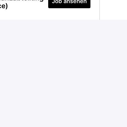
Job ansehen
ce)
,
Schweiz
ker*in /
Job ansehen
0% - 70% oder
g bei m-way
nshorn
hurgau
,
Schweiz