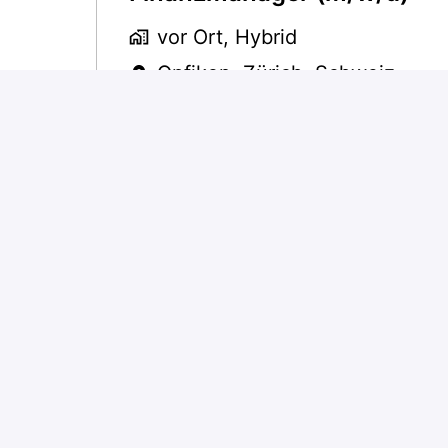
vor Ort, Hybrid
Opfikon
,
Zürich
,
Schweiz
m-way
Fahrradmechaniker*in &
Verkäufer*in 80-100% bei 
way (m/w/d) Emmenbrück
vor Ort
Emmenbrücke
,
Luzern
,
Schwe