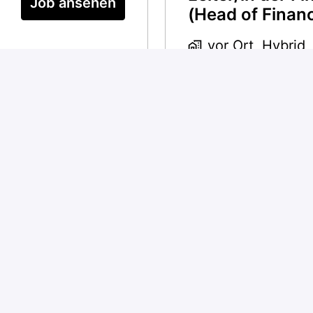
Job ansehen
(Head of Finan
vor Ort, Hybrid
Opfikon
,
Zürich
Fahrradmechani
Job ansehen
m-
Verkäufer*in 5
e
Stundenvertra
(m/w/d) Roma
vor Ort
iz
Romanshorn
,
T